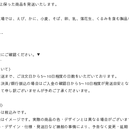
以上保った商品を発送いたします。
工場では、えび、かに、小麦、そば、卵、乳、落花生、くるみを含む製品
--
前にご確認ください。▼
‾‾
ついて〉
発送まで、ご注文日から5〜10日程度の日数をいただいております。
決済/銀行振込の場合はご入金の確認日から5〜10日程度が発送目安と
して申し訳ございませんが予めご了承くださいませ。
項〉
格は税込みです。
像はイメージです。実際の商品の色・デザインとは異なる場合がございま
格・デザイン・仕様・発送日など諸般の事情により、予告なく変更・延期