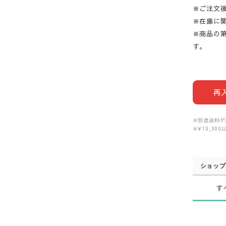
※ご注文
※在庫に
※商品の
す。
再
※別途送料が
※¥10,0
ショップ
す