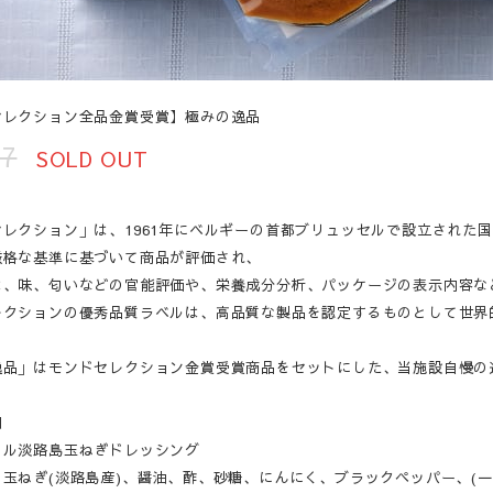
セレクション全品金賞受賞】極みの逸品
97
SOLD OUT
セレクション」は、1961年にベルギーの首都ブリュッセルで設立された
厳格な基準に基づいて商品が評価され、
は、味、匂いなどの官能評価や、栄養成分分析、パッケージの表示内容な
レクションの優秀品質ラベルは、高品質な製品を認定するものとして世界
逸品」はモンドセレクション金賞受賞商品をセットにした、当施設自慢の
細
イル淡路島玉ねぎドレッシング
玉ねぎ(淡路島産)、醤油、酢、砂糖、にんにく、ブラックペッパー、(一