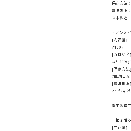
保存方法
賞味期限
※本製造
・ノンオ
[内容量]
?150?
[原材料名
ねりごま(
[保存方法
?直射日
[賞味期限
?１か月
※本製造
・柚子香
[内容量]