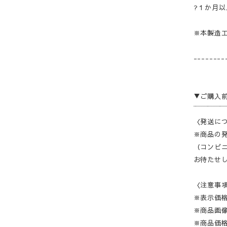
?１か月
※本製造
--------
▼ご購入
‾‾‾‾‾‾‾‾‾‾‾‾‾
〈発送に
※商品の
（コンビニ
お待たせ
〈注意事
※表示価
※商品画
※商品価