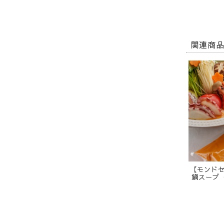
関連商
【モンド
鍋スープ（