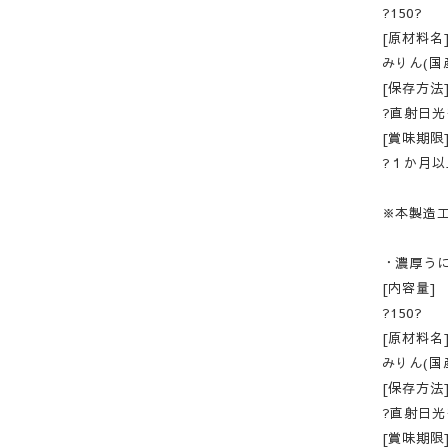
?150?
[原材料名
みりん(国
[保存方法
?直射日
[賞味期限
?１か月
※本製造
・濃厚う
[内容量]
?150?
[原材料名
みりん(国
[保存方法
?直射日
[賞味期限