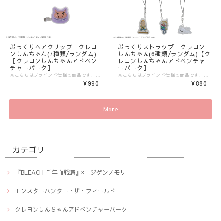
ぷっくりヘアクリップ クレヨ
ぷっくりストラップ クレヨン
ンしんちゃん(7種類/ランダム)
しんちゃん(6種類/ランダム)【ク
【クレヨンしんちゃんアドベン
レヨンしんちゃんアドベンチャ
チャーパーク】
ーパーク】
※こちらはブラインド仕様の商品です。絵柄はお選びいただけません。 また商品の特性上、複数ご購入いただいても同じ絵柄の場合がございます。 ▼ご購入前にご確認ください。▼ ‾‾‾‾‾‾‾‾‾‾‾‾‾‾‾ 〈発送について〉 ※商品の発送まで、ご注文日から5〜10日程度の日数をいただいております。 （コンビニ決済/銀行振込の場合はご入金の確認日から5〜10日程度が発送目安となります） お待たせして申し訳ございませんが予めご了承くださいませ。 ※異なる注文IDの商品を一括で梱包・発送することは対応いたしかねます。ご了承ください。 ※商品サイズや選択間違いによる返品・交換は原則お受けできません。必ずご確認の上ご購入をお願いいたします。 〈注意事項〉 ※表示価格は税込みです。 ※商品画像はイメージです。実際の商品の色・デザインとは異なる場合がございます。 ※商品価格・デザイン・仕様・発送日など諸般の事情により、予告なく変更・延期・中止する場合がございます。 ※ご注文後、お客様のご都合によるキャンセル・交換はお受けいたしかねます。 ※在庫に関するお問い合わせ（現在の在庫数や入荷予定等）にはご対応いたしかねます。 ※商品のお届け先は日本国内のみです。 ※商品の第三者への転売やオークションでの出品・転売を固く禁止致します。転売等のトラブルに関しては、一切責任は負いかねます。 〈商品返品・交換について〉 ※不良品・ご注文商品と異なる商品が届いた場合は、商品到着後7日以内に、「お問い合わせフォーム」よりご連絡下さい。 弊社基準による良品、又は代替品との交換、在庫切れ等弊社が応じられない場合は、相当金額を返金いたします。返送、再送にかかる送料は、弊社が負担いたします。 ※商品サイズや選択間違いによる返品・交換はお受けできません。 ※原則として、お客様のご都合による購入商品の返品・交換はお受けできません。 ※初期不良に伴う交換は原則未使用に限り、商品ご到着から7日までとさせていただきます。また、ご到着後7日以内であっても、使用感の認められる商品についての交換はできかねます。ブラインド商品など、開封しないと状態がわからない商品に関しては、画像をお送りいただき判断させていただきます。 ※大量生産による若干の個体差（製品イメージを大きく損なわない程度の塗装ムラ・微細なキズ・縫製など）に関しましては交換対象外となります。 ※外袋、外箱につきましては、商品の梱包材となりますため、本体に影響を及ぼすような凹み、破損を除き、汚れや傷などでの交換は出来かねます。 ※交換対応につきましては、お客様の主観では無く、弊社にて不良の判断を行なうものであることをご理解ください。
※こちらはブラインド仕様の商品です。絵柄はお選びいただけません。 また商品の特性上、複数ご購入いただいても同じ絵柄の場合がございます。 ▼ご購入前にご確認ください。▼ ‾‾‾‾‾‾‾‾‾‾‾‾‾‾‾ 〈発送について〉 ※商品の発送まで、ご注文日から5〜10日程度の日数をいただいております。 （コンビニ決済/銀行振込の場合はご入金の確認日から5〜10日程度が発送目安となります） お待たせして申し訳ございませんが予めご了承くださいませ。 ※異なる注文IDの商品を一括で梱包・発送することは対応いたしかねます。ご了承ください。 ※商品サイズや選択間違いによる返品・交換は原則お受けできません。必ずご確認の上ご購入をお願いいたします。 〈注意事項〉 ※表示価格は税込みです。 ※商品画像はイメージです。実際の商品の色・デザインとは異なる場合がございます。 ※商品価格・デザイン・仕様・発送日など諸般の事情により、予告なく変更・延期・中止する場合がございます。 ※ご注文後、お客様のご都合によるキャンセル・交換はお受けいたしかねます。 ※在庫に関するお問い合わせ（現在の在庫数や入荷予定等）にはご対応いたしかねます。 ※商品のお届け先は日本国内のみです。 ※商品の第三者への転売やオークションでの出品・転売を固く禁止致します。転売等のトラブルに関しては、一切責任は負いかねます。 〈商品返品・交換について〉 ※不良品・ご注文商品と異なる商品が届いた場合は、商品到着後7日以内に、「お問い合わせフォーム」よりご連絡下さい。 弊社基準による良品、又は代替品との交換、在庫切れ等弊社が応じられない場合は、相当金額を返金いたします。返送、再送にかかる送料は、弊社が負担いたします。 ※商品サイズや選択間違いによる返品・交換はお受けできません。 ※原則として、お客様のご都合による購入商品の返品・交換はお受けできません。 ※初期不良に伴う交換は原則未使用に限り、商品ご到着から7日までとさせていただきます。また、ご到着後7日以内であっても、使用感の認められる商品についての交換はできかねます。ブラインド商品など、開封しないと状態がわからない商品に関しては、画像をお送りいただき判断させていただきます。 ※大量生産による若干の個体差（製品イメージを大きく損なわない程度の塗装ムラ・微細なキズ・縫製など）に関しましては交換対象外となります。 ※外袋、外箱につきましては、商品の梱包材となりますため、本体に影響を及ぼすような凹み、破損を除き、汚れや傷などでの交換は出来かねます。 ※交換対応につきましては、お客様の主観では無く、弊社にて不良の判断を行なうものであることをご理解ください。
¥990
¥880
More
カテゴリ
『BLEACH 千年血戦篇』×ニジゲンノモリ
モンスターハンター・ザ・フィールド
クレヨンしんちゃんアドベンチャーパーク