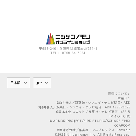
〒656-2401 兵庫県淡路市岩屋924-1
TEL： 0799-64-7061
送料について：
営業日：
©臼井儀人／双葉社・シンエイ・テレビ朝日・ADK
©臼井儀人／双葉社・シンエイ・テレビ朝日・ADK 1993-2025
©岸本斉史 スコット／集英社・テレビ東京・ぴえろ
TM & © TOHO
© ARMOR PROJECT/BIRD STUDIO/SQUARE ENIX
©CAPCOM
©吾峠呼世晴／集英社・アニプレックス・ufotable
©2025 Nijigennomori Inc. All Rights Reserved.