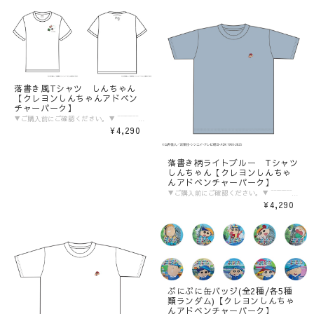
落書き風Tシャツ しんちゃん
【クレヨンしんちゃんアドベン
チャーパーク】
▼ご購入前にご確認ください。▼ ‾‾‾‾‾‾‾‾‾‾‾‾‾‾‾ 〈発送目安〉 ご注文日より5日〜10日 （コンビニ決済/銀行振込の場合はご入金の確認日から5〜10日程度が発送目安となります） ※発送目安の期間内における発送日の個別のお問い合わせにはお応え致しかねます。 ※異なる注文IDの商品を一括で梱包・発送することは対応いたしかねます。ご了承ください。 ※配送業者のご指定は受けたまわっておりません。 ※配送日時のご希望に関しましては可能な範囲で対応させていただきます。ご注文状況に応じて対応ができない場合もごさいますので予めご了承ください。 ご注文時の備考欄に「日付指定希望」「ご希望の日時」をご記載ください。 ※商品発送後の住所変更は行っておりません。ご自身配送業者へご連絡をお願いいたします。 ※プレゼント梱包やラッピングは行っておりません。 〈注意事項〉 ※表示価格は税込みです。 ※商品画像はイメージです。実際の商品の色・デザインとは異なる場合がございます。 ※商品価格・デザイン・仕様・発送日など諸般の事情により、予告なく変更・延期・中止する場合がございます。 ※ご注文後、お客様のご都合によるキャンセル・交換はお受けいたしかねます。 ※在庫に関するお問い合わせ（現在の在庫数や入荷予定等）にはご対応いたしかねます。 ※商品のお届け先は日本国内のみです。 ※商品の第三者への転売やオークションでの出品・転売を固く禁止致します。転売等のトラブルに関しては、一切責任は負いかねます。 〈商品返品・交換について〉 ※不良品・ご注文商品と異なる商品が届いた場合は、商品到着後7日以内に、「お問い合わせフォーム」よりご連絡下さい。 弊社基準による良品、又は代替品との交換、在庫切れ等弊社が応じられない場合は、相当金額を返金いたします。返送、再送にかかる送料は、弊社が負担いたします。 ※原則として、お客様のご都合による購入商品の返品・交換はお受けできません。 ※初期不良に伴う交換は原則未使用に限り、商品ご到着から7日までとさせていただきます。また、ご到着後7日以内であっても、使用感の認められる商品についての交換はできかねます。ブラインド商品など、開封しないと状態がわからない商品に関しては、画像をお送りいただき判断させていただきます。 ※大量生産による若干の個体差（製品イメージを大きく損なわない程度の塗装ムラ・微細なキズ・縫製など）に関しましては交換対象外となります。 ※外袋、外箱につきましては、商品の梱包材となりますため、本体に影響を及ぼすような凹み、破損を除き、汚れや傷などでの交換は出来かねます。 ※交換対応につきましては、お客様の主観では無く、弊社にて不良の判断を行なうものであることをご理解ください。
¥4,290
落書き柄ライトブルー Tシャツ
しんちゃん【クレヨンしんちゃ
んアドベンチャーパーク】
▼ご購入前にご確認ください。▼ ‾‾‾‾‾‾‾‾‾‾‾‾‾‾‾ 〈発送目安〉 ご注文日より5日〜10日 （コンビニ決済/銀行振込の場合はご入金の確認日から5〜10日程度が発送目安となります） ※発送目安の期間内における発送日の個別のお問い合わせにはお応え致しかねます。 ※異なる注文IDの商品を一括で梱包・発送することは対応いたしかねます。ご了承ください。 ※配送業者のご指定は受けたまわっておりません。 ※配送日時のご希望に関しましては可能な範囲で対応させていただきます。ご注文状況に応じて対応ができない場合もごさいますので予めご了承ください。 ご注文時の備考欄に「日付指定希望」「ご希望の日時」をご記載ください。 ※商品発送後の住所変更は行っておりません。ご自身配送業者へご連絡をお願いいたします。 ※プレゼント梱包やラッピングは行っておりません。 〈注意事項〉 ※表示価格は税込みです。 ※商品画像はイメージです。実際の商品の色・デザインとは異なる場合がございます。 ※商品価格・デザイン・仕様・発送日など諸般の事情により、予告なく変更・延期・中止する場合がございます。 ※ご注文後、お客様のご都合によるキャンセル・交換はお受けいたしかねます。 ※在庫に関するお問い合わせ（現在の在庫数や入荷予定等）にはご対応いたしかねます。 ※商品のお届け先は日本国内のみです。 ※商品の第三者への転売やオークションでの出品・転売を固く禁止致します。転売等のトラブルに関しては、一切責任は負いかねます。 〈商品返品・交換について〉 ※不良品・ご注文商品と異なる商品が届いた場合は、商品到着後7日以内に、「お問い合わせフォーム」よりご連絡下さい。 弊社基準による良品、又は代替品との交換、在庫切れ等弊社が応じられない場合は、相当金額を返金いたします。返送、再送にかかる送料は、弊社が負担いたします。 ※原則として、お客様のご都合による購入商品の返品・交換はお受けできません。 ※初期不良に伴う交換は原則未使用に限り、商品ご到着から7日までとさせていただきます。また、ご到着後7日以内であっても、使用感の認められる商品についての交換はできかねます。ブラインド商品など、開封しないと状態がわからない商品に関しては、画像をお送りいただき判断させていただきます。 ※大量生産による若干の個体差（製品イメージを大きく損なわない程度の塗装ムラ・微細なキズ・縫製など）に関しましては交換対象外となります。 ※外袋、外箱につきましては、商品の梱包材となりますため、本体に影響を及ぼすような凹み、破損を除き、汚れや傷などでの交換は出来かねます。 ※交換対応につきましては、お客様の主観では無く、弊社にて不良の判断を行なうものであることをご理解ください。
¥4,290
ぷにぷに缶バッジ(全2種/各5種
類ランダム)【クレヨンしんちゃ
んアドベンチャーパーク】