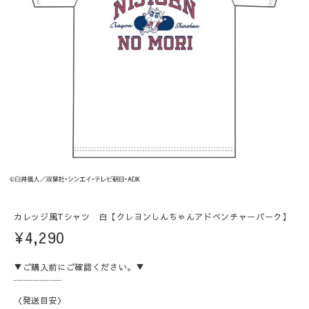
カレッジ風Tシャツ 白【クレヨンしんちゃんアドベンチャーパーク】
¥4,290
▼ご購入前にご確認ください。▼
‾‾‾‾‾‾‾‾‾‾‾‾‾‾‾
〈発送目安〉