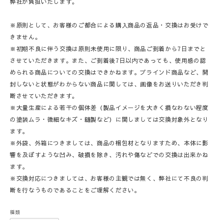
弊社が負担いたします。
※原則として、お客様のご都合による購入商品の返品・交換はお受けで
きません。
※初期不良に伴う交換は原則未使用に限り、商品ご到着から7日までと
させていただきます。また、ご到着後7日以内であっても、使用感の認
められる商品についての交換はできかねます。ブラインド商品など、開
封しないと状態がわからない商品に関しては、画像をお送りいただき判
断させていただきます。
※大量生産による若干の個体差（製品イメージを大きく損なわない程度
の塗装ムラ・微細なキズ・縫製など）に関しましては交換対象外となり
ます。
※外袋、外箱につきましては、商品の梱包材となりますため、本体に影
響を及ぼすような凹み、破損を除き、汚れや傷などでの交換は出来かね
ます。
※交換対応につきましては、お客様の主観では無く、弊社にて不良の判
断を行なうものであることをご理解ください。
種類