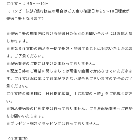
ご注文日より5日〜10日
（コンビニ決済/銀行振込の場合はご入金の確認日から5〜10日程度が
発送目安となります）
※発送目安の期間内における発送日の個別のお問い合わせにはお応え致
しかねます。
※異なる注文IDの商品を一括で梱包・発送することは対応いたしかねま
す。ご了承ください。
※配送業者のご指定は受けたまわっておりません。
※配送日時のご希望に関しましては可能な範囲で対応させていただきま
す。ご注文状況に応じて対応ができない場合もごさいますので予めご了
承ください。
ご注文時の備考欄に「日付指定希望」「ご希望の日時」をご記載くださ
い。
※商品発送後の住所変更は行っておりません。ご自身配送業者へご連絡
をお願いいたします。
※プレゼント梱包やラッピングは行っておりません。
〈注意事項〉