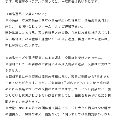
ます。転売等のトラブルに関しては、一切責任は負いかねます。
〈商品返品・交換について〉
※不良品・ご注文商品と異なる商品が届いた場合は、商品到着後7日以
内に、「お問い合わせフォーム」よりご連絡下さい。
弊社基準による良品、又は代替品との交換、在庫切れ等弊社が応じられ
ない場合は、相当金額を返金いたします。返送、再送にかかる送料は、
弊社が負担いたします。
※商品サイズや選択間違いによる返品・交換はお受けできません。
※原則として、お客様のご都合による購入商品の返品・交換はお受けで
きません。
※初期不良に伴う交換は原則未使用に限り、商品ご到着から7日までと
させていただきます。また、ご到着後7日以内であっても、使用感の認
められる商品についての交換はできかねます。ブラインド商品など、開
封しないと状態がわからない商品に関しては、画像をお送りいただき判
断させていただきます。
※大量生産による若干の個体差（製品イメージを大きく損なわない程度
の塗装ムラ・微細なキズ・縫製など）に関しましては交換対象外となり