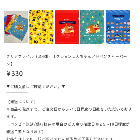
クリアファイル（全4種）【クレヨンしんちゃんアドベンチャーパー
ク】
¥330
▼ご購入前にご確認ください。▼
‾‾‾‾‾‾‾‾‾‾‾‾‾‾‾
〈発送について〉
※商品の発送まで、ご注文日から5〜10日程度の日数をいただいており
ます。
（コンビニ決済/銀行振込の場合はご入金の確認日から5〜10日程度が
発送目安となります）
お待たせして申し訳ございませんが予めご了承くださいませ。