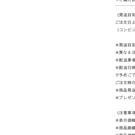
‾‾‾‾‾‾‾‾‾‾‾‾‾
〈発送目
ご注文日よ
（コンビニ
※発送目
※異なる
※配送業
※配送日
で予めご
ご注文時
※商品発
※プレゼ
〈注意事
※表示価
※商品画