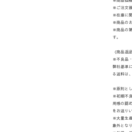
※商品価
※ご注文
※在庫に
※商品の
※商品の
す。
〈商品返
※不良品
弊社基準
る送料は
※原則と
※初期不
用感の認
をお送り
※大量生
象外とな