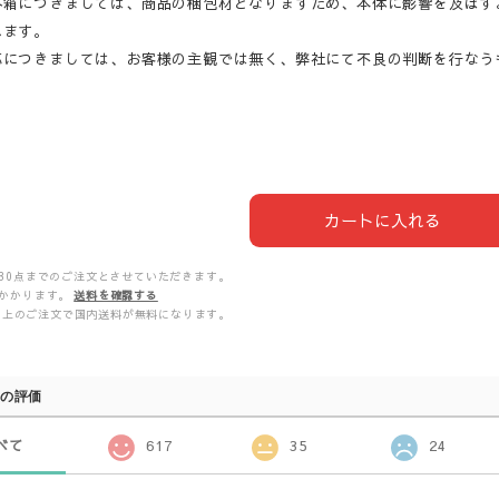
外箱につきましては、商品の梱包材となりますため、本体に影響を及ぼす
ねます。
応につきましては、お客様の主観では無く、弊社にて不良の判断を行なう
カートに入れる
30点までのご注文とさせていただきます。
かかります。
送料を確認する
00以上のご注文で国内送料が無料になります。
の評価
べて
617
35
24