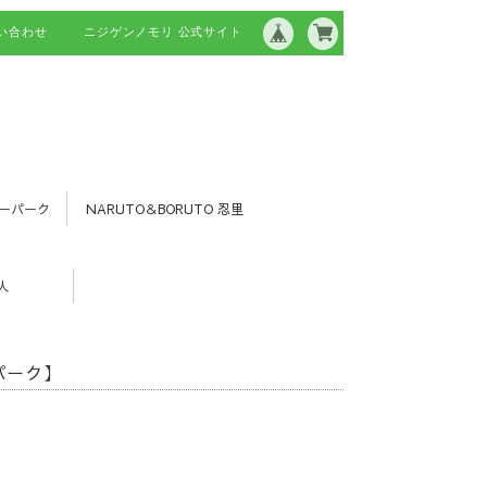
い合わせ
ニジゲンノモリ 公式サイト
ーパーク
NARUTO＆BORUTO 忍里
人
パーク】