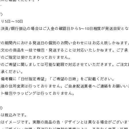
‾‾
安〉
り5日〜10日
決済/銀行振込の場合はご入金の確認日から5〜10日程度が発送目安と
安の期間内における発送日の個別のお問い合わせにはお応え致しかねます
注文IDの商品を一括で梱包・発送することは対応いたしかねます。ご了承
者のご指定は受けたまわっておりません。
時のご希望に関しましては可能な範囲で対応させていただきます。ご注文
了承ください。
の備考欄に「日付指定希望」「ご希望の日時」をご記載ください。
送後の住所変更は行っておりません。ご自身配送業者へご連絡をお願いい
ント梱包やラッピングは行っておりません。
項〉
格は税込みです。
像はイメージです。実際の商品の色・デザインとは異なる場合がございま