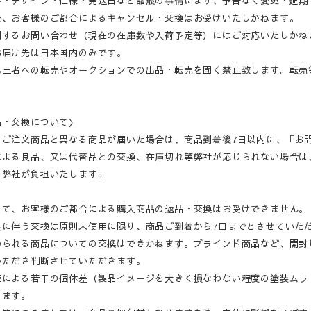
格・デザイン・仕様・発送日など諸般の事情により、予告なく変更・延期
後、お客様のご都合によるキャンセル・交換はお受けいたしかねます。
関するお問い合わせ（現在の在庫数や入荷予定等）にはご対応いたしかね
お届け先は日本国内のみです。
第三者への転売やオークションでの出品・転売を固く禁止致します。転売
品・交換について〉
・ご注文商品と異なる商品が届いた場合は、商品到着後7日以内に、「お
による良品、又は代替品との交換、在庫切れ等弊社が応じられない場合は
、弊社が負担いたします。
して、お客様のご都合による購入商品の返品・交換はお受けできません。
良に伴う交換は原則未使用に限り、商品ご到着から7日までとさせていた
められる商品についての交換はできかねます。ブラインド商品など、開封
いただき判断させていただきます。
産による若干の個体差（製品イメージを大きく損なわない程度の塗装ムラ
ります。