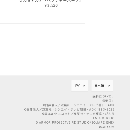
しんちゃんアドベンチャーパーク】
¥3,520
送料について：
営業日：
©臼井儀人／双葉社・シンエイ・テレビ朝日・ADK
©臼井儀人／双葉社・シンエイ・テレビ朝日・ADK 1993-2025
©岸本斉史 スコット／集英社・テレビ東京・ぴえろ
TM & © TOHO
© ARMOR PROJECT/BIRD STUDIO/SQUARE ENIX
©CAPCOM