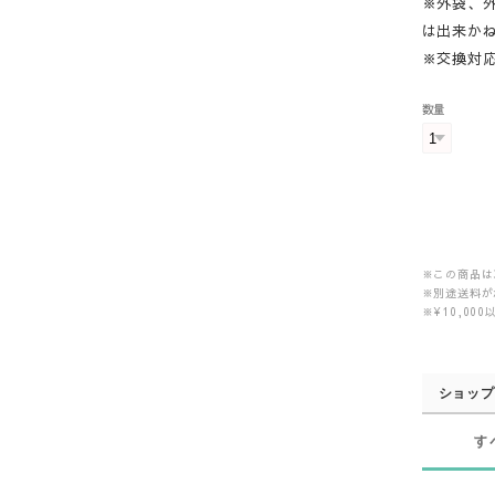
※外袋、
は出来か
※交換対
数量
※この商品は
※別途送料が
※¥10,0
ショップ
す