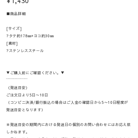
¥1,430
■商品詳細
[サイズ]
?タテ約178㎜×ヨコ約30㎜
[素材]
?ステンレススチール
▼ご購入前にご確認ください。▼
‾‾‾‾‾‾‾‾‾‾‾‾‾‾‾
〈発送目安〉
ご注文日より5日〜10日
（コンビニ決済/銀行振込の場合はご入金の確認日から5〜10日程度が
発送目安となります）
※発送目安の期間内における発送日の個別のお問い合わせにはお応え致
しかねます。