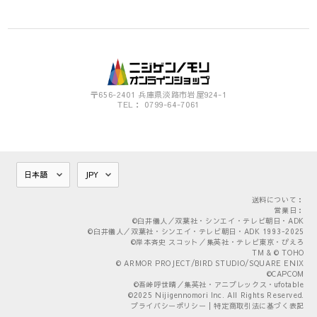
〒656-2401 兵庫県淡路市岩屋924-1
TEL： 0799-64-7061
送料について：
営業日：
©臼井儀人／双葉社・シンエイ・テレビ朝日・ADK
©臼井儀人／双葉社・シンエイ・テレビ朝日・ADK 1993-2025
©岸本斉史 スコット／集英社・テレビ東京・ぴえろ
TM & © TOHO
© ARMOR PROJECT/BIRD STUDIO/SQUARE ENIX
©CAPCOM
©吾峠呼世晴／集英社・アニプレックス・ufotable
©2025 Nijigennomori Inc. All Rights Reserved.
プライバシーポリシー
|
特定商取引法に基づく表記