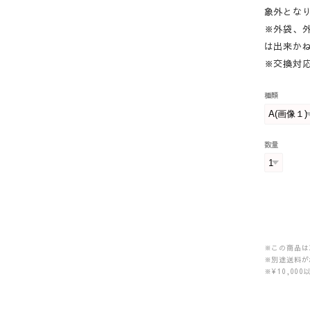
象外とな
※外袋、
は出来か
※交換対
種類
数量
※この商品は
※別途送料が
※¥10,0