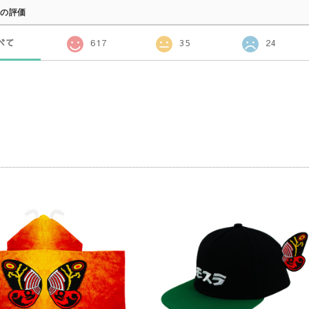
の評価
べて
617
35
24
品