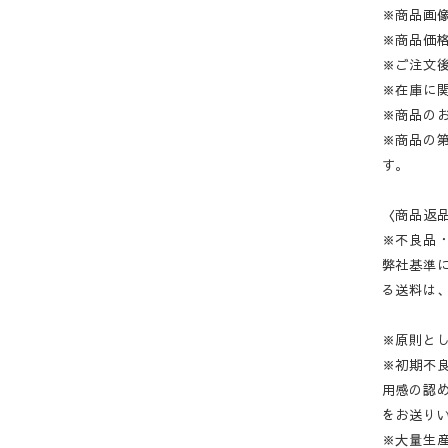
※商品画
※商品価
※ご注文
※在庫に
※商品の
※商品の
す。
〈商品返
※不良品
弊社基準
る送料は
※原則と
※初期不
用感の認
をお送り
※大量生