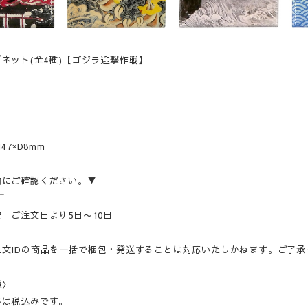
ネット(全4種)【ゴジラ迎撃作戦】
】
47×D8mm
前にご確認ください。▼
‾‾
 ご注文日より5日〜10日
注文IDの商品を一括で梱包・発送することは対応いたしかねます。ご了承
項〉
格は税込みです。