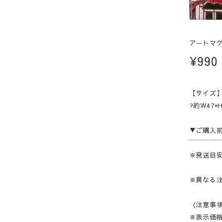
アートマグ
¥990
【サイズ
?約W47×H
▼ご購入
‾‾‾‾‾‾‾‾‾‾‾‾‾
※発送目安
※異なる
〈注意事
※表示価