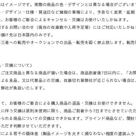
像はイメージです。実際の商品の色・デザインとは異なる場合がございま
格・デザイン・仕様・発送日など諸般の事情により、予告なく変更・延期
後、お客様のご都合によるキャンセル・交換はお受けいたしかねます。
関するお問い合わせ（現在の在庫数や入荷予定等）にはご対応いたしかね
お届け先は日本国内のみです。
第三者への転売やオークションでの出品・転売を固く禁止致します。転売
品・交換について〉
・ご注文商品と異なる商品が届いた場合は、商品到着後7日以内に、「お
による良品、又は代替品との交換、在庫切れ等弊社が応じられない場合は
、弊社が負担いたします。
して、お客様のご都合による購入商品の返品・交換はお受けできません。
良に伴う交換は原則未使用に限り、商品ご到着から7日までとさせていた
められる商品についての交換はできかねます。ブラインド商品など、開封
いただき判断させていただきます。
産による若干の個体差（製品イメージを大きく損なわない程度の塗装ムラ