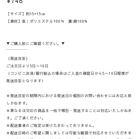
¥748
【サイズ】約15×15㎝
【素材】表：ポリエステル100％ 裏:綿100%
▼ご購入前にご確認ください。▼
‾‾‾‾‾‾‾‾‾‾‾‾‾‾‾
〈発送目安〉
ご注文日より5日〜10日
（コンビニ決済/銀行振込の場合はご入金の確認日から5〜10日程度が
発送目安となります）
※発送目安の期間内における発送日の個別のお問い合わせにはお応え致
しかねます。
※異なる注文IDの商品を一括で梱包・発送することは対応いたしかねま
す。ご了承ください。
※配送業者のご指定は受けたまわっておりません。
※配送日時のご希望に関しましては可能な範囲で対応させていただきま