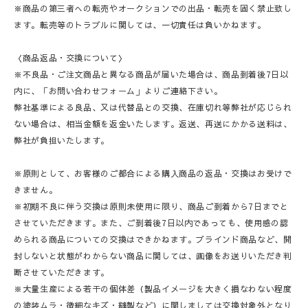
※商品の第三者への転売やオークションでの出品・転売を固く禁止致し
ます。転売等のトラブルに関しては、一切責任は負いかねます。
〈商品返品・交換について〉
※不良品・ご注文商品と異なる商品が届いた場合は、商品到着後7日以
内に、「お問い合わせフォーム」よりご連絡下さい。
弊社基準による良品、又は代替品との交換、在庫切れ等弊社が応じられ
ない場合は、相当金額を返金いたします。返送、再送にかかる送料は、
弊社が負担いたします。
※原則として、お客様のご都合による購入商品の返品・交換はお受けで
きません。
※初期不良に伴う交換は原則未使用に限り、商品ご到着から7日までと
させていただきます。また、ご到着後7日以内であっても、使用感の認
められる商品についての交換はできかねます。ブラインド商品など、開
封しないと状態がわからない商品に関しては、画像をお送りいただき判
断させていただきます。
※大量生産による若干の個体差（製品イメージを大きく損なわない程度
の塗装ムラ・微細なキズ・縫製など）に関しましては交換対象外となり