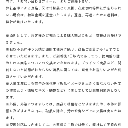
内に、「お問い合わせフォーム」よりご連絡下さい。
弊社基準による良品、又は代替品との交換、在庫切れ等弊社が応じられ
ない場合は、相当金額を返金いたします。返送、再送にかかる送料は、
弊社が負担いたします。
※原則として、お客様のご都合による購入商品の返品・交換はお受けで
きません。
※初期不良に伴う交換は原則未使用に限り、商品ご到着から7日までと
させていただきます。また、ご到着後7日以内であっても、使用感の認
められる商品についての交換はできかねます。ブラインド商品など、開
封しないと状態がわからない商品に関しては、画像をお送りいただき判
断させていただきます。
※大量生産による若干の個体差（製品イメージを大きく損なわない程度
の塗装ムラ・微細なキズ・縫製など）に関しましては交換対象外となり
ます。
※外袋、外箱につきましては、商品の梱包材となりますため、本体に影
響を及ぼすような凹み、破損を除き、汚れや傷などでの交換は出来かね
ます。
※交換対応につきましては、お客様の主観では無く、弊社にて不良の判