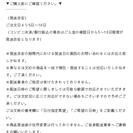
▼ご購入前にご確認ください。▼
‾‾‾‾‾‾‾‾‾‾‾‾‾‾‾
〈発送目安〉
ご注文日より5日〜10日
（コンビニ決済/銀行振込の場合はご入金の確認日から5〜10日程度が
発送目安となります）
※発送目安の期間内における発送日の個別のお問い合わせにはお応え致
しかねます。
※異なる注文IDの商品を一括で梱包・発送することは対応いたしかねま
す。ご了承ください。
※配送業者のご指定は受けたまわっておりません。
※配送日時のご希望に関しましては可能な範囲で対応させていただきま
す。ご注文状況に応じて対応ができない場合もごさいますので予めご了
承ください。
ご注文時の備考欄に「日付指定希望」「ご希望の日時」をご記載くださ
い。
※商品発送後の住所変更は行っておりません。ご自身配送業者へご連絡
をお願いいたします。