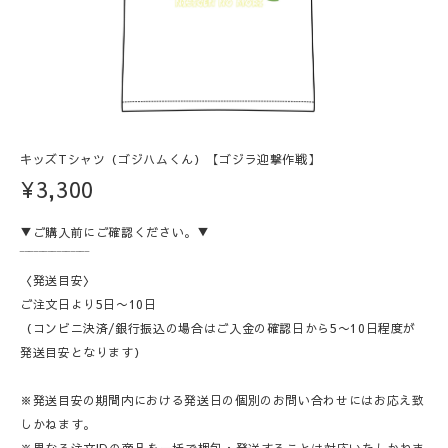
キッズTシャツ（ゴジハムくん）【ゴジラ迎撃作戦】
¥3,300
▼ご購入前にご確認ください。▼
‾‾‾‾‾‾‾‾‾‾‾‾‾‾‾
〈発送目安〉
ご注文日より5日〜10日
（コンビニ決済/銀行振込の場合はご入金の確認日から5〜10日程度が
発送目安となります）
※発送目安の期間内における発送日の個別のお問い合わせにはお応え致
しかねます。
※異なる注文IDの商品を一括で梱包・発送することは対応いたしかねま