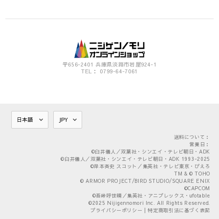
〒656-2401 兵庫県淡路市岩屋924-1
TEL： 0799-64-7061
送料について：
営業日：
©臼井儀人／双葉社・シンエイ・テレビ朝日・ADK
©臼井儀人／双葉社・シンエイ・テレビ朝日・ADK 1993-2025
©岸本斉史 スコット／集英社・テレビ東京・ぴえろ
TM & © TOHO
© ARMOR PROJECT/BIRD STUDIO/SQUARE ENIX
©CAPCOM
©吾峠呼世晴／集英社・アニプレックス・ufotable
©2025 Nijigennomori Inc. All Rights Reserved.
プライバシーポリシー
|
特定商取引法に基づく表記