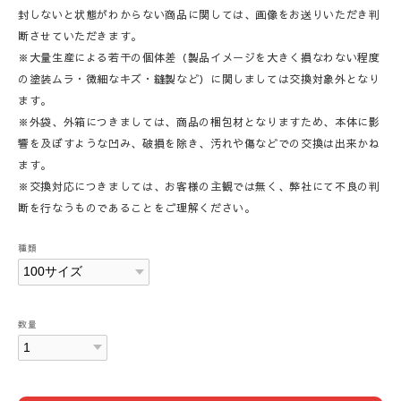
封しないと状態がわからない商品に関しては、画像をお送りいただき判
断させていただきます。
※大量生産による若干の個体差（製品イメージを大きく損なわない程度
の塗装ムラ・微細なキズ・縫製など）に関しましては交換対象外となり
ます。
※外袋、外箱につきましては、商品の梱包材となりますため、本体に影
響を及ぼすような凹み、破損を除き、汚れや傷などでの交換は出来かね
ます。
※交換対応につきましては、お客様の主観では無く、弊社にて不良の判
断を行なうものであることをご理解ください。
種類
数量