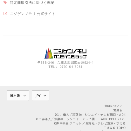
特定商取引法に基づく表記
ニジゲンノモリ 公式サイト
〒656-2401 兵庫県淡路市岩屋924-1
TEL： 0799-64-7061
送料について：
営業日：
©臼井儀人／双葉社・シンエイ・テレビ朝日・ADK
©臼井儀人／双葉社・シンエイ・テレビ朝日・ADK 1993-2025
©岸本斉史 スコット／集英社・テレビ東京・ぴえろ
TM & © TOHO