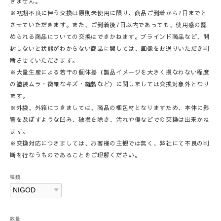
きません。
※初期不良に伴う交換は原則未使用に限り、商品ご到着から7日までと
させていただきます。また、ご到着後7日以内であっても、使用感の認
められる商品についての交換はできかねます。ブラインド商品など、開
封しないと状態がわからない商品に関しては、画像をお送りいただき判
断させていただきます。
※大量生産による若干の個体差（製品イメージを大きく損なわない程度
の塗装ムラ・微細なキズ・縫製など）に関しましては交換対象外となり
ます。
※外袋、外箱につきましては、商品の梱包材となりますため、本体に影
響を及ぼすような凹み、破損を除き、汚れや傷などでの交換は出来かね
ます。
※交換対応につきましては、お客様の主観では無く、弊社にて不良の判
断を行なうものであることをご理解ください。
種類
数量