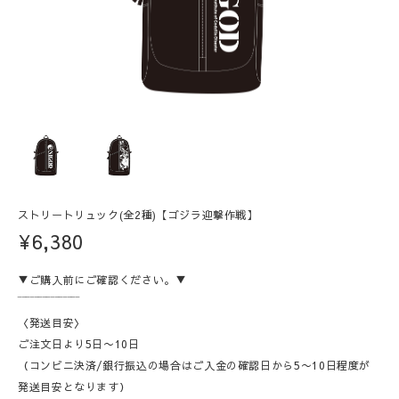
ストリートリュック(全2種)【ゴジラ迎撃作戦】
¥6,380
▼ご購入前にご確認ください。▼
‾‾‾‾‾‾‾‾‾‾‾‾‾‾‾
〈発送目安〉
ご注文日より5日〜10日
（コンビニ決済/銀行振込の場合はご入金の確認日から5〜10日程度が
発送目安となります）