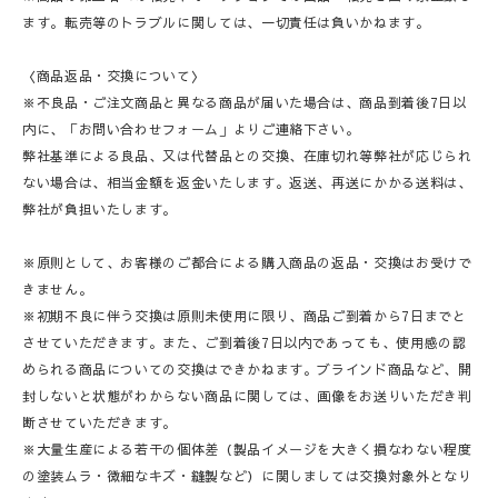
ます。転売等のトラブルに関しては、一切責任は負いかねます。
〈商品返品・交換について〉
※不良品・ご注文商品と異なる商品が届いた場合は、商品到着後7日以
内に、「お問い合わせフォーム」よりご連絡下さい。
弊社基準による良品、又は代替品との交換、在庫切れ等弊社が応じられ
ない場合は、相当金額を返金いたします。返送、再送にかかる送料は、
弊社が負担いたします。
※原則として、お客様のご都合による購入商品の返品・交換はお受けで
きません。
※初期不良に伴う交換は原則未使用に限り、商品ご到着から7日までと
させていただきます。また、ご到着後7日以内であっても、使用感の認
められる商品についての交換はできかねます。ブラインド商品など、開
封しないと状態がわからない商品に関しては、画像をお送りいただき判
断させていただきます。
※大量生産による若干の個体差（製品イメージを大きく損なわない程度
の塗装ムラ・微細なキズ・縫製など）に関しましては交換対象外となり