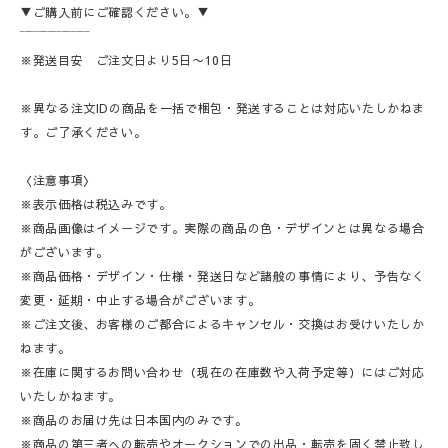
▼ご購入前にご確認ください。▼
‾‾‾‾‾‾‾‾‾‾‾‾‾‾‾
※発送目安 ご注文日より5日〜10日
※異なる注文IDの商品を一括で梱包・発送することは対応いたしかねま
す。ご了承ください。
〈注意事項〉
※表示価格は税込みです。
※商品画像はイメージです。実際の商品の色・デザインとは異なる場合
がございます。
※商品価格・デザイン・仕様・発送日など諸般の事情により、予告なく
変更・延期・中止する場合がございます。
※ご注文後、お客様のご都合によるキャンセル・交換はお受けいたしか
ねます。
※在庫に関するお問い合わせ（現在の在庫数や入荷予定等）にはご対応
いたしかねます。
※商品のお届け先は日本国内のみです。
※商品の第三者への転売やオークションでの出品・転売を固く禁止致し