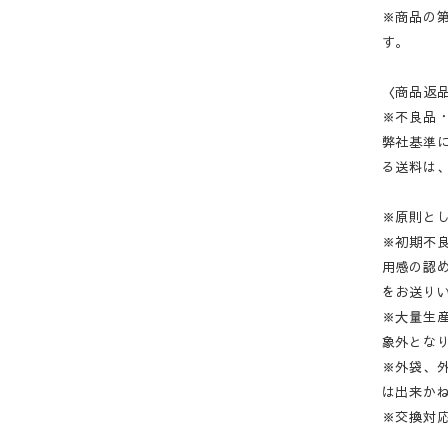
※商品の
す。
〈商品返
※不良品
弊社基準
る送料は
※原則と
※初期不
用感の認
をお送り
※大量生
象外とな
※外袋、
は出来か
※交換対