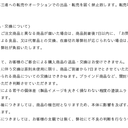
第三者への転売やオークションでの出品・転売を固く禁止致します。転売
品・交換について〉
・ご注文商品と異なる商品が届いた場合は、商品到着後7日以内に、「お
による良品、又は代替品との交換、在庫切れ等弊社が応じられない場合は
、弊社が負担いたします。
して、お客様のご都合による購入商品の返品・交換はお受けできません。
良に伴う交換は原則未使用に限り、商品ご到着から7日までとさせていた
められる商品についての交換はできかねます。ブラインド商品など、開封
いただき判断させていただきます。
産による若干の個体差（製品イメージを大きく損なわない程度の塗装ムラ
ります。
外箱につきましては、商品の梱包材となりますため、本体に影響を及ぼす
ねます。
応につきましては、お客様の主観では無く、弊社にて不良の判断を行なう