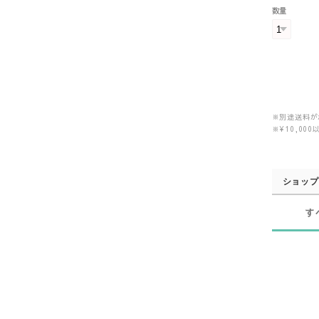
数量
※別途送料が
※¥10,0
ショップ
す