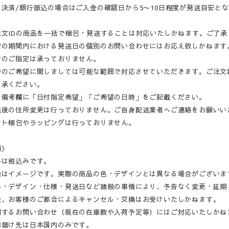
決済/銀行振込の場合はご入金の確認日から5〜10日程度が発送目安と
注文IDの商品を一括で梱包・発送することは対応いたしかねます。ご了承
安の期間内における発送日の個別のお問い合わせにはお応え致しかねます
者のご指定は承っておりません。
時のご希望に関しましては可能な範囲で対応させていただきます。ご注文
了承ください。
の備考欄に「日付指定希望」「ご希望の日時」をご記載ください。
送後の住所変更は行っておりません。ご自身配送業者へご連絡をお願いい
ント梱包やラッピングは行っておりません。
項〉
格は税込みです。
像はイメージです。実際の商品の色・デザインとは異なる場合がございま
格・デザイン・仕様・発送日など諸般の事情により、予告なく変更・延期
後、お客様のご都合によるキャンセル・交換はお受けいたしかねます。
関するお問い合わせ（現在の在庫数や入荷予定等）にはご対応いたしかね
お届け先は日本国内のみです。