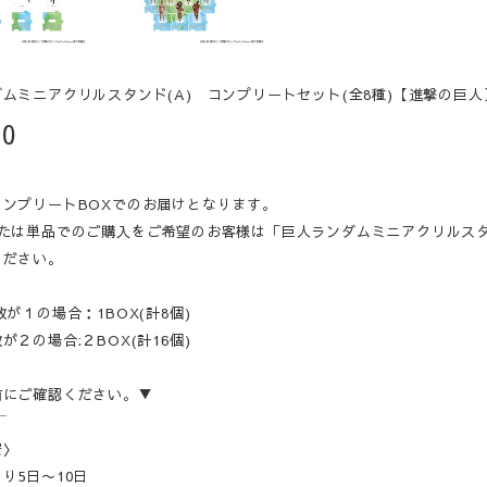
ムミニアクリルスタンド(A) コンプリートセット(全8種)【進撃の巨人
80
コンプリートBOXでのお届けとなります。
たは単品でのご購入をご希望のお客様は「巨人ランダムミニアクリルスタン
ください。
数が１の場合：1BOX(計8個)
２の場合:２BOX(計16個)
前にご確認ください。▼
‾‾
安〉
り5日〜10日