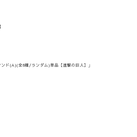
】
ド(A)(全8種/ランダム)単品【進撃の巨人】」