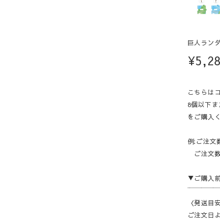
巨人ランダ
¥5,2
こちらは
8個以下ま
をご購入
例:ご注文
ご注文数が
▼ご購入
‾‾‾‾‾‾‾‾‾‾‾‾‾
〈発送目
ご注文日よ