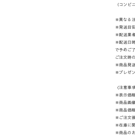
（コンビニ
※異なる
※発送目
※配送業
※配送日
で予めご
ご注文時
※商品発
※プレゼ
〈注意事
※表示価
※商品画
※商品価
※ご注文
※在庫に
※商品の