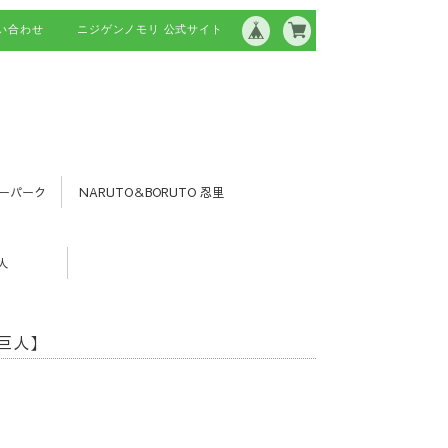
い合わせ
ニジゲンノモリ 公式サイト
ーパーク
NARUTO＆BORUTO 忍里
人
巨人】