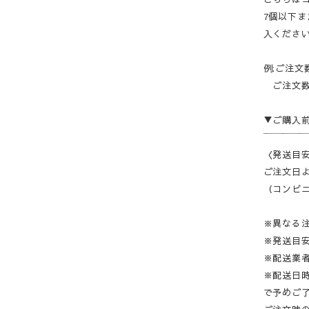
7個以下ま
入くださ
例:ご注文
ご注文数が
▼ご購入
‾‾‾‾‾‾‾‾‾‾‾‾‾
〈発送目
ご注文日よ
（コンビニ
※異なる
※発送目
※配送業
※配送日
で予めご