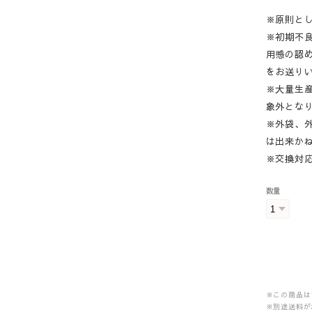
※原則と
※初期不
用感の認
をお送り
※大量生
象外とな
※外袋、
は出来か
※交換対
数量
※この商品は
※別途送料が