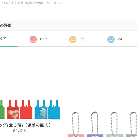
00以上のご注文で国内送料が無料になります。
の評価
べて
617
35
24
品
ッグ(全３種)【進撃の巨人】
¥1,210