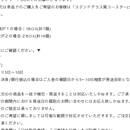
たは単品でのご購入をご希望のお客様は「ステンドグラス風コースター(
い。
数が１の場合：1BOX(計7個)
２の場合:２BOX(計14個)
前にご確認ください。▼
‾‾
安〉
り5日〜10日
決済/銀行振込の場合はご入金の確認日から5〜10日程度が発送目安と
注文IDの商品を一括で梱包・発送することは対応いたしかねます。ご了承
安の期間内における発送日の個別のお問い合わせにはお応え致しかねます
者のご指定は承っておりません。
時のご希望に関しましては可能な範囲で対応させていただきます。ご注文
了承ください。