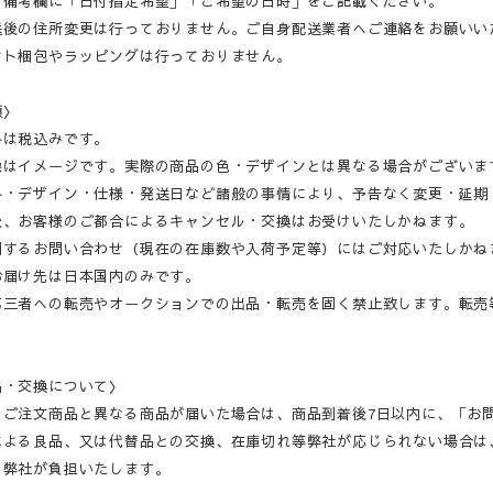
の備考欄に「日付指定希望」「ご希望の日時」をご記載ください。
送後の住所変更は行っておりません。ご自身配送業者へご連絡をお願いい
ント梱包やラッピングは行っておりません。
項〉
格は税込みです。
像はイメージです。実際の商品の色・デザインとは異なる場合がございま
格・デザイン・仕様・発送日など諸般の事情により、予告なく変更・延期
後、お客様のご都合によるキャンセル・交換はお受けいたしかねます。
関するお問い合わせ（現在の在庫数や入荷予定等）にはご対応いたしかね
お届け先は日本国内のみです。
第三者への転売やオークションでの出品・転売を固く禁止致します。転売
品・交換について〉
・ご注文商品と異なる商品が届いた場合は、商品到着後7日以内に、「お
による良品、又は代替品との交換、在庫切れ等弊社が応じられない場合は
、弊社が負担いたします。