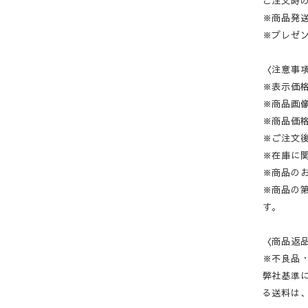
ご注文時
※商品発
※プレゼ
〈注意事
※表示価
※商品画
※商品価
※ご注文
※在庫に
※商品の
※商品の
す。
〈商品返
※不良品
弊社基準
る送料は