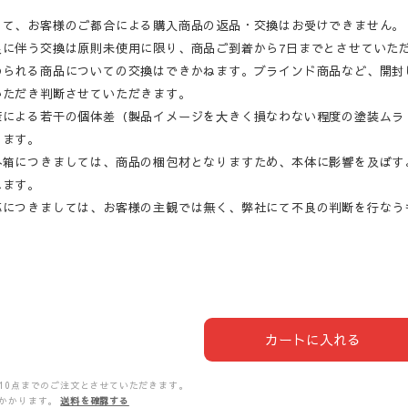
して、お客様のご都合による購入商品の返品・交換はお受けできません。
良に伴う交換は原則未使用に限り、商品ご到着から7日までとさせていた
められる商品についての交換はできかねます。ブラインド商品など、開封
いただき判断させていただきます。
産による若干の個体差（製品イメージを大きく損なわない程度の塗装ムラ
ります。
外箱につきましては、商品の梱包材となりますため、本体に影響を及ぼす
ねます。
応につきましては、お客様の主観では無く、弊社にて不良の判断を行なう
カートに入れる
10点までのご注文とさせていただきます。
かかります。
送料を確認する