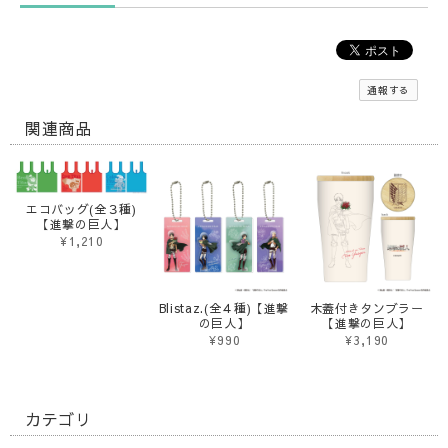
通報する
関連商品
エコバッグ(全３種)
【進撃の巨人】
¥1,210
Blistaz.(全４種)【進撃
木蓋付きタンブラー
の巨人】
【進撃の巨人】
¥990
¥3,190
カテゴリ