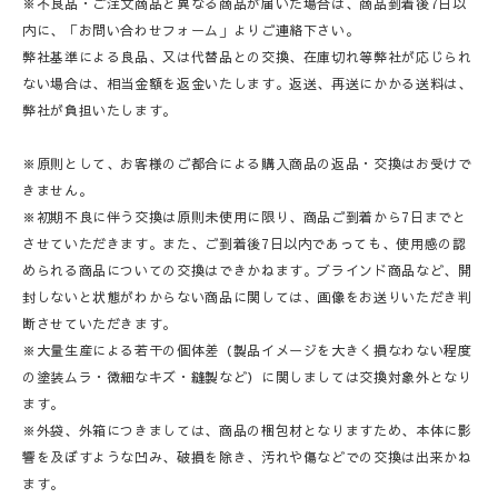
※不良品・ご注文商品と異なる商品が届いた場合は、商品到着後7日以
内に、「お問い合わせフォーム」よりご連絡下さい。
弊社基準による良品、又は代替品との交換、在庫切れ等弊社が応じられ
ない場合は、相当金額を返金いたします。返送、再送にかかる送料は、
弊社が負担いたします。
※原則として、お客様のご都合による購入商品の返品・交換はお受けで
きません。
※初期不良に伴う交換は原則未使用に限り、商品ご到着から7日までと
させていただきます。また、ご到着後7日以内であっても、使用感の認
められる商品についての交換はできかねます。ブラインド商品など、開
封しないと状態がわからない商品に関しては、画像をお送りいただき判
断させていただきます。
※大量生産による若干の個体差（製品イメージを大きく損なわない程度
の塗装ムラ・微細なキズ・縫製など）に関しましては交換対象外となり
ます。
※外袋、外箱につきましては、商品の梱包材となりますため、本体に影
響を及ぼすような凹み、破損を除き、汚れや傷などでの交換は出来かね
ます。