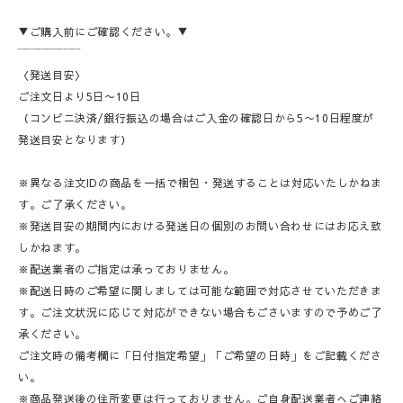
▼ご購入前にご確認ください。▼
‾‾‾‾‾‾‾‾‾‾‾‾‾‾‾
〈発送目安〉
ご注文日より5日〜10日
（コンビニ決済/銀行振込の場合はご入金の確認日から5〜10日程度が
発送目安となります）
※異なる注文IDの商品を一括で梱包・発送することは対応いたしかねま
す。ご了承ください。
※発送目安の期間内における発送日の個別のお問い合わせにはお応え致
しかねます。
※配送業者のご指定は承っておりません。
※配送日時のご希望に関しましては可能な範囲で対応させていただきま
す。ご注文状況に応じて対応ができない場合もごさいますので予めご了
承ください。
ご注文時の備考欄に「日付指定希望」「ご希望の日時」をご記載くださ
い。
※商品発送後の住所変更は行っておりません。ご自身配送業者へご連絡