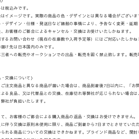
項〉
格は税込みです。
像はイメージです。実際の商品の色・デザインとは異なる場合がございま
格・デザイン・仕様・発送日など諸般の事情により、予告なく変更・延期
後、お客様のご都合によるキャンセル・交換はお受けいたしかねます。
関するお問い合わせ（現在の在庫数や入荷予定等）にはご対応いたしかね
お届け先は日本国内のみです。
第三者への転売やオークションでの出品・転売を固く禁止致します。転売
品・交換について〉
・ご注文商品と異なる商品が届いた場合は、商品到着後7日以内に、「お
による良品、又は代替品との交換、在庫切れ等弊社が応じられない場合は
、弊社が負担いたします。
して、お客様のご都合による購入商品の返品・交換はお受けできません。
良に伴う交換は原則未使用に限り、商品ご到着から7日までとさせていた
められる商品についての交換はできかねます。ブラインド商品など、開封