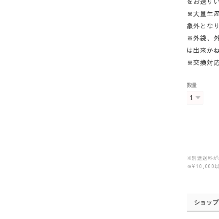
をお送り
※大量生
象外とな
※外袋、
は出来か
※交換対
数量
※別途送料が
※¥10,0
ショップ