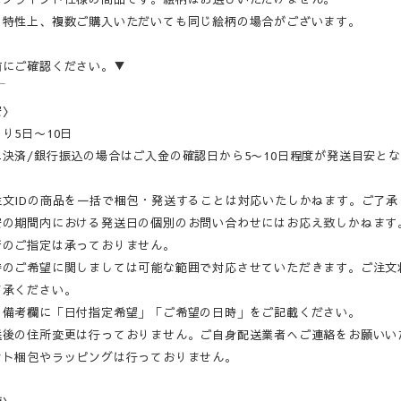
の特性上、複数ご購入いただいても同じ絵柄の場合がございます。
前にご確認ください。▼
‾‾
安〉
り5日〜10日
決済/銀行振込の場合はご入金の確認日から5〜10日程度が発送目安と
注文IDの商品を一括で梱包・発送することは対応いたしかねます。ご了承
安の期間内における発送日の個別のお問い合わせにはお応え致しかねます
者のご指定は承っておりません。
時のご希望に関しましては可能な範囲で対応させていただきます。ご注文
了承ください。
の備考欄に「日付指定希望」「ご希望の日時」をご記載ください。
送後の住所変更は行っておりません。ご自身配送業者へご連絡をお願いい
ント梱包やラッピングは行っておりません。