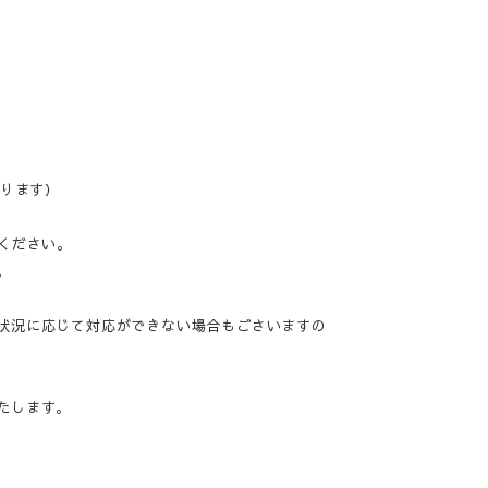
なります）
ください。
。
状況に応じて対応ができない場合もごさいますの
たします。