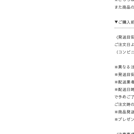
また商品
▼ご購入
‾‾‾‾‾‾‾‾‾‾‾‾‾
〈発送目
ご注文日よ
（コンビニ
※異なる
※発送目
※配送業
※配送日
で予めご
ご注文時
※商品発
※プレゼ