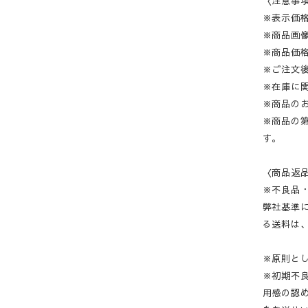
〈注意事
※表示価
※商品画
※商品価
※ご注文
※在庫に
※商品の
※商品の
す。
〈商品返
※不良品
弊社基準
る送料は
※原則と
※初期不
用感の認