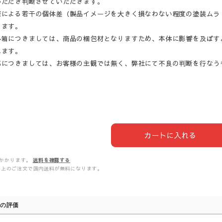
いただき判断させていただきます。
産による若干の個体差（製品イメージを大きく損なわない程度の塗装ムラ
ります。
外箱につきましては、商品の梱包材となりますため、本体に影響を及ぼす
ねます。
応につきましては、お客様の主観では無く、弊社にて不良の判断を行なう
カートに入れる
かかります。
送料を確認する
00以上のご注文で国内送料が無料になります。
の評価