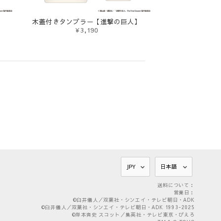
木蓋付きタンブラー【進撃の巨人】
¥3,190
送料について：
営業日：
©臼井儀人／双葉社・シンエイ・テレビ朝日・ADK
©臼井儀人／双葉社・シンエイ・テレビ朝日・ADK 1993-2025
©岸本斉史 スコット／集英社・テレビ東京・ぴえろ