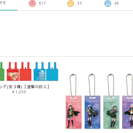
べて
617
35
24
品
ッグ(全３種)【進撃の巨人】
¥1,210