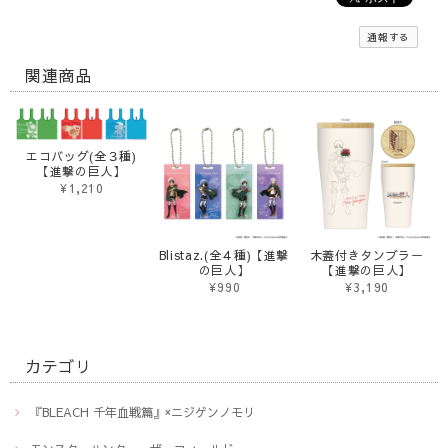
通報する
関連商品
エコバッグ(全３種)
【進撃の巨人】
¥1,210
Blistaz.(全４種)【進撃
木蓋付きタンブラー
の巨人】
【進撃の巨人】
¥990
¥3,190
カテゴリ
『BLEACH 千年血戦篇』×ニジゲンノモリ