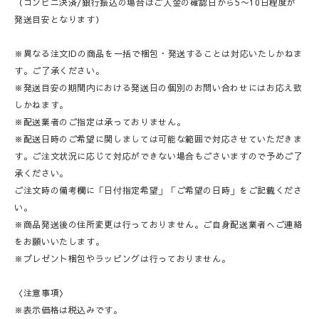
（コンビニ決済/銀行振込の場合はご入金の確認日から5〜10日程度が
発送目安となります）
※異なる注文IDの商品を一括で梱包・発送することは対応いたしかねま
す。ご了承ください。
※発送目安の期間内における発送日の個別のお問い合わせにはお応え致
しかねます。
※配送業者のご指定は承っておりません。
※配送日時のご希望に関しましては可能な範囲で対応させていただきま
す。ご注文状況に応じて対応ができない場合もごさいますので予めご了
承ください。
ご注文時の備考欄に「日付指定希望」「ご希望の日時」をご記載くださ
い。
※商品発送後の住所変更は行っておりません。ご自身配送業者へご連絡
をお願いいたします。
※プレゼント梱包やラッピングは行っておりません。
〈注意事項〉
※表示価格は税込みです。