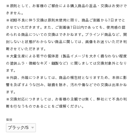
※原則として、お客様のご都合による購入商品の返品・交換はお受けで
きません。
※初期不良に伴う交換は原則未使用に限り、商品ご到着から7日までと
させていただきます。また、ご到着後7日以内であっても、使用感の認
められる商品についての交換はできかねます。ブラインド商品など、開
封しないと状態がわからない商品に関しては、画像をお送りいただき判
断させていただきます。
※大量生産による若干の個体差（製品イメージを大きく損なわない程度
の塗装ムラ・微細なキズ・縫製など）に関しましては交換対象外となり
ます。
※外袋、外箱につきましては、商品の梱包材となりますため、本体に影
響を及ぼすような凹み、破損を除き、汚れや傷などでの交換は出来かね
ます。
※交換対応につきましては、お客様の主観では無く、弊社にて不良の判
断を行なうものであることをご理解ください。
種類