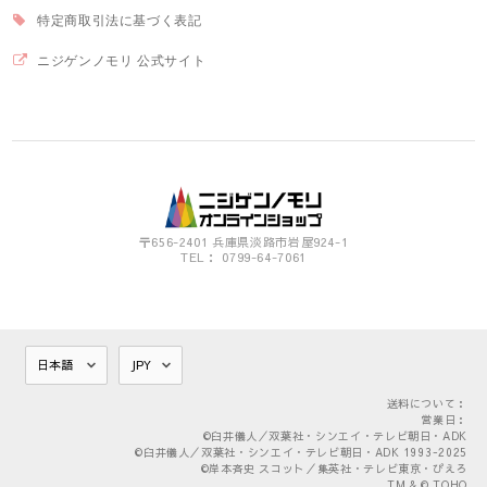
特定商取引法に基づく表記
ニジゲンノモリ 公式サイト
〒656-2401 兵庫県淡路市岩屋924-1
TEL： 0799-64-7061
送料について：
営業日：
©臼井儀人／双葉社・シンエイ・テレビ朝日・ADK
©臼井儀人／双葉社・シンエイ・テレビ朝日・ADK 1993-2025
©岸本斉史 スコット／集英社・テレビ東京・ぴえろ
TM & © TOHO