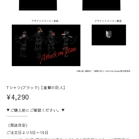
Tシャツ(ブラック)【進撃の巨人】
¥4,290
▼ご購入前にご確認ください。▼
‾‾‾‾‾‾‾‾‾‾‾‾‾‾‾
〈発送目安〉
ご注文日より5日〜10日