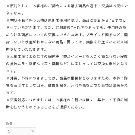
※原則として、お客様のご都合による購入商品の返品・交換はお受けで
きません。
※初期不良に伴う交換は原則未使用に限り、商品ご到着から7日までと
させていただきます。また、ご到着後7日以内であっても、使用感の認
められる商品についての交換はできかねます。ブラインド商品など、開
封しないと状態がわからない商品に関しては、画像をお送りいただき判
断させていただきます。
※大量生産による若干の個体差（製品イメージを大きく損なわない程度
の塗装ムラ・微細なキズ・縫製など）に関しましては交換対象外となり
ます。
※外袋、外箱につきましては、商品の梱包材となりますため、本体に影
響を及ぼすような凹み、破損を除き、汚れや傷などでの交換は出来かね
ます。
※交換対応につきましては、お客様の主観では無く、弊社にて不良の判
断を行なうものであることをご理解ください。
数量