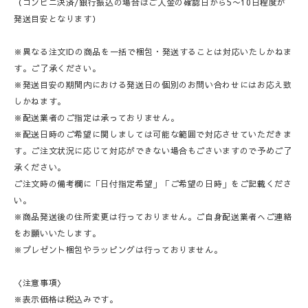
（コンビニ決済/銀行振込の場合はご入金の確認日から5〜10日程度が
発送目安となります）
※異なる注文IDの商品を一括で梱包・発送することは対応いたしかねま
す。ご了承ください。
※発送目安の期間内における発送日の個別のお問い合わせにはお応え致
しかねます。
※配送業者のご指定は承っておりません。
※配送日時のご希望に関しましては可能な範囲で対応させていただきま
す。ご注文状況に応じて対応ができない場合もごさいますので予めご了
承ください。
ご注文時の備考欄に「日付指定希望」「ご希望の日時」をご記載くださ
い。
※商品発送後の住所変更は行っておりません。ご自身配送業者へご連絡
をお願いいたします。
※プレゼント梱包やラッピングは行っておりません。
〈注意事項〉
※表示価格は税込みです。