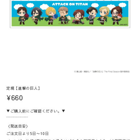
定規【進撃の巨人】
¥660
▼ご購入前にご確認ください。▼
‾‾‾‾‾‾‾‾‾‾‾‾‾‾‾
〈発送目安〉
ご注文日より5日〜10日