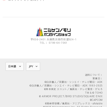
〒656-2401 兵庫県淡路市岩屋924-1
TEL： 0799-64-7061
送料について：
営業日：
©臼井儀人／双葉社・シンエイ・テレビ朝日・ADK
©臼井儀人／双葉社・シンエイ・テレビ朝日・ADK 1993-2025
©岸本斉史 スコット／集英社・テレビ東京・ぴえろ
TM & © TOHO
© ARMOR PROJECT/BIRD STUDIO/SQUARE ENIX
©CAPCOM
©吾峠呼世晴／集英社・アニプレックス・ufotable