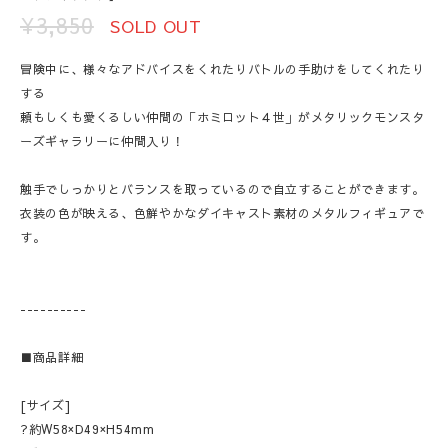
¥3,850
SOLD OUT
冒険中に、様々なアドバイスをくれたりバトルの手助けをしてくれたり
する
頼もしくも愛くるしい仲間の「ホミロット４世」がメタリックモンスタ
ーズギャラリーに仲間入り！
触手でしっかりとバランスを取っているので自立することができます。
衣装の色が映える、色鮮やかなダイキャスト素材のメタルフィギュアで
す。
----------
■商品詳細
[サイズ]
?約W58×D49×H54mm