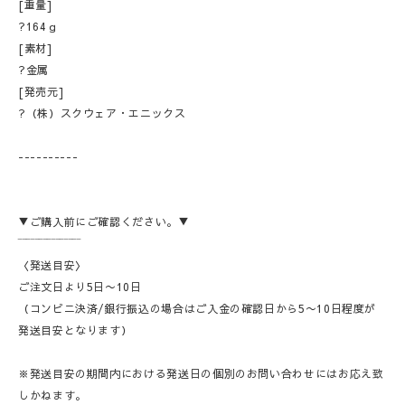
[重量]
?164ｇ
[素材]
?金属
[発売元]
?（株）スクウェア・エニックス
----------
▼ご購入前にご確認ください。▼
‾‾‾‾‾‾‾‾‾‾‾‾‾‾‾
〈発送目安〉
ご注文日より5日〜10日
（コンビニ決済/銀行振込の場合はご入金の確認日から5〜10日程度が
発送目安となります）
※発送目安の期間内における発送日の個別のお問い合わせにはお応え致
しかねます。