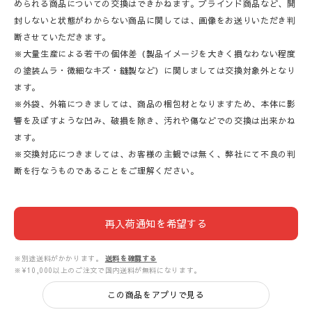
められる商品についての交換はできかねます。ブラインド商品など、開
封しないと状態がわからない商品に関しては、画像をお送りいただき判
断させていただきます。
※大量生産による若干の個体差（製品イメージを大きく損なわない程度
の塗装ムラ・微細なキズ・縫製など）に関しましては交換対象外となり
ます。
※外袋、外箱につきましては、商品の梱包材となりますため、本体に影
響を及ぼすような凹み、破損を除き、汚れや傷などでの交換は出来かね
ます。
※交換対応につきましては、お客様の主観では無く、弊社にて不良の判
断を行なうものであることをご理解ください。
再入荷通知を希望する
※別途送料がかかります。
送料を確認する
※¥10,000以上のご注文で国内送料が無料になります。
この商品をアプリで見る