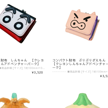
ト財布 しんちゃん 【クレヨ
コンパクト財布 ぶりぶりざえも
ゃんアドベンチャーパーク】
【クレヨンしんちゃんアドベンチャ
ーク】
---------- ■商品詳細 [サイズ] ?約100mm×100mm×30mm [素材] ?PU合皮 ---------- ▼ご購入前にご確認ください。▼ ‾‾‾‾‾‾‾‾‾‾‾‾‾‾‾ 〈発送目安〉 ご注文日より5日〜10日 （コンビニ決済/銀行振込の場合はご入金の確認日から5〜10日程度が発送目安となります） ※発送目安の期間内における発送日の個別のお問い合わせにはお応え致しかねます。 ※異なる注文IDの商品を一括で梱包・発送することは対応いたしかねます。ご了承ください。 ※配送業者のご指定は受けたまわっておりません。 ※配送日時のご希望に関しましては可能な範囲で対応させていただきます。ご注文状況に応じて対応ができない場合もごさいますので予めご了承ください。 ご注文時の備考欄に「日付指定希望」「ご希望の日時」をご記載ください。 ※商品発送後の住所変更は行っておりません。ご自身配送業者へご連絡をお願いいたします。 ※プレゼント梱包やラッピングは行っておりません。 〈注意事項〉 ※表示価格は税込みです。 ※商品画像はイメージです。実際の商品の色・デザインとは異なる場合がございます。 ※商品価格・デザイン・仕様・発送日など諸般の事情により、予告なく変更・延期・中止する場合がございます。 ※ご注文後、お客様のご都合によるキャンセル・交換はお受けいたしかねます。 ※在庫に関するお問い合わせ（現在の在庫数や入荷予定等）にはご対応いたしかねます。 ※商品のお届け先は日本国内のみです。 ※商品の第三者への転売やオークションでの出品・転売を固く禁止致します。転売等のトラブルに関しては、一切責任は負いかねます。 〈商品返品・交換について〉 ※不良品・ご注文商品と異なる商品が届いた場合は、商品到着後7日以内に、「お問い合わせフォーム」よりご連絡下さい。 弊社基準による良品、又は代替品との交換、在庫切れ等弊社が応じられない場合は、相当金額を返金いたします。返送、再送にかかる送料は、弊社が負担いたします。 ※原則として、お客様のご都合による購入商品の返品・交換はお受けできません。 ※初期不良に伴う交換は原則未使用に限り、商品ご到着から7日までとさせていただきます。また、ご到着後7日以内であっても、使用感の認められる商品についての交換はできかねます。ブラインド商品など、開封しないと状態がわからない商品に関しては、画像をお送りいただき判断させていただきます。 ※大量生産による若干の個体差（製品イメージを大きく損なわない程度の塗装ムラ・微細なキズ・縫製など）に関しましては交換対象外となります。 ※外袋、外箱につきましては、商品の梱包材となりますため、本体に影響を及ぼすような凹み、破損を除き、汚れや傷などでの交換は出来かねます。 ※交換対応につきましては、お客様の主観では無く、弊社にて不良の判断を行なうものであることをご理解ください。
¥3,520
¥3,5