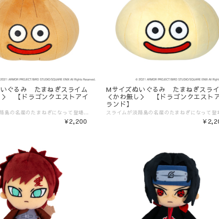
ぬいぐるみ たまねぎスライム
Mサイズぬいぐるみ たまねぎスラ
り＞ 【ドラゴンクエストアイ
＜かわ無し＞ 【ドラゴンクエスト
ランド】
スライムが淡路島の名産のたまねぎになって登場！？ 兵庫県立淡路島公園アニメパーク「ニジゲンノモリ」で開催される「ドラゴンクエスト」の世界を再現したフィールドRPGアトラクション『ドラゴンクエスト アイランド』に登場するオリジナルモンスター「たまねぎスライム」です。 ＜かわ有り＞デザインで、芽が飛び出しているユニークな仕様になっています。 ---------- ■商品詳細 [サイズ] ?幅約160㎜×奥行約140㎜×高さ約140㎜ [素材] ?ポリエステル [発売元] ?（株）スクウェア・エニックス ---------- ▼ご購入前にご確認ください。▼ ‾‾‾‾‾‾‾‾‾‾‾‾‾‾‾ 〈発送目安〉 ご注文日より5日〜10日 （コンビニ決済/銀行振込の場合はご入金の確認日から5〜10日程度が発送目安となります） ※発送目安の期間内における発送日の個別のお問い合わせにはお応え致しかねます。 ※異なる注文IDの商品を一括で梱包・発送することは対応いたしかねます。ご了承ください。 ※配送業者のご指定は受けたまわっておりません。 ※配送日時のご希望に関しましては可能な範囲で対応させていただきます。ご注文状況に応じて対応ができない場合もごさいますので予めご了承ください。 ご注文時の備考欄に「日付指定希望」「ご希望の日時」をご記載ください。 ※商品発送後の住所変更は行っておりません。ご自身配送業者へご連絡をお願いいたします。 ※プレゼント梱包やラッピングは行っておりません。 〈注意事項〉 ※表示価格は税込みです。 ※商品画像はイメージです。実際の商品の色・デザインとは異なる場合がございます。 ※商品価格・デザイン・仕様・発送日など諸般の事情により、予告なく変更・延期・中止する場合がございます。 ※ご注文後、お客様のご都合によるキャンセル・交換はお受けいたしかねます。 ※在庫に関するお問い合わせ（現在の在庫数や入荷予定等）にはご対応いたしかねます。 ※商品のお届け先は日本国内のみです。 ※商品の第三者への転売やオークションでの出品・転売を固く禁止致します。転売等のトラブルに関しては、一切責任は負いかねます。 〈商品返品・交換について〉 ※不良品・ご注文商品と異なる商品が届いた場合は、商品到着後7日以内に、「お問い合わせフォーム」よりご連絡下さい。 弊社基準による良品、又は代替品との交換、在庫切れ等弊社が応じられない場合は、相当金額を返金いたします。返送、再送にかかる送料は、弊社が負担いたします。 ※原則として、お客様のご都合による購入商品の返品・交換はお受けできません。 ※初期不良に伴う交換は原則未使用に限り、商品ご到着から7日までとさせていただきます。また、ご到着後7日以内であっても、使用感の認められる商品についての交換はできかねます。ブラインド商品など、開封しないと状態がわからない商品に関しては、画像をお送りいただき判断させていただきます。 ※大量生産による若干の個体差（製品イメージを大きく損なわない程度の塗装ムラ・微細なキズ・縫製など）に関しましては交換対象外となります。 ※外袋、外箱につきましては、商品の梱包材となりますため、本体に影響を及ぼすような凹み、破損を除き、汚れや傷などでの交換は出来かねます。 ※交換対応につきましては、お客様の主観では無く、弊社にて不良の判断を行なうものであることをご理解ください。
¥2,200
¥2,2