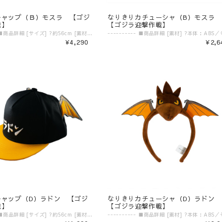
キャップ（Ｂ）モスラ 【ゴジ
なりきりカチューシャ（B）モスラ
戦】
【ゴジラ迎撃作戦】
---------- ■商品詳細 [サイズ] ?約56cm [素材] ?綿、ポリエステル ---------- ▼ご購入前にご確認ください。▼ ‾‾‾‾‾‾‾‾‾‾‾‾‾‾‾ 〈発送目安〉 ご注文日より5日〜10日 （コンビニ決済/銀行振込の場合はご入金の確認日から5〜10日程度が発送目安となります） ※発送目安の期間内における発送日の個別のお問い合わせにはお応え致しかねます。 ※異なる注文IDの商品を一括で梱包・発送することは対応いたしかねます。ご了承ください。 ※配送業者のご指定は受けたまわっておりません。 ※配送日時のご希望に関しましては可能な範囲で対応させていただきます。ご注文状況に応じて対応ができない場合もごさいますので予めご了承ください。 ご注文時の備考欄に「日付指定希望」「ご希望の日時」をご記載ください。 ※商品発送後の住所変更は行っておりません。ご自身配送業者へご連絡をお願いいたします。 ※プレゼント梱包やラッピングは行っておりません。 〈注意事項〉 ※表示価格は税込みです。 ※商品画像はイメージです。実際の商品の色・デザインとは異なる場合がございます。 ※商品価格・デザイン・仕様・発送日など諸般の事情により、予告なく変更・延期・中止する場合がございます。 ※ご注文後、お客様のご都合によるキャンセル・交換はお受けいたしかねます。 ※在庫に関するお問い合わせ（現在の在庫数や入荷予定等）にはご対応いたしかねます。 ※商品のお届け先は日本国内のみです。 ※商品の第三者への転売やオークションでの出品・転売を固く禁止致します。転売等のトラブルに関しては、一切責任は負いかねます。 〈商品返品・交換について〉 ※不良品・ご注文商品と異なる商品が届いた場合は、商品到着後7日以内に、「お問い合わせフォーム」よりご連絡下さい。 弊社基準による良品、又は代替品との交換、在庫切れ等弊社が応じられない場合は、相当金額を返金いたします。返送、再送にかかる送料は、弊社が負担いたします。 ※原則として、お客様のご都合による購入商品の返品・交換はお受けできません。 ※初期不良に伴う交換は原則未使用に限り、商品ご到着から7日までとさせていただきます。また、ご到着後7日以内であっても、使用感の認められる商品についての交換はできかねます。ブラインド商品など、開封しないと状態がわからない商品に関しては、画像をお送りいただき判断させていただきます。 ※大量生産による若干の個体差（製品イメージを大きく損なわない程度の塗装ムラ・微細なキズ・縫製など）に関しましては交換対象外となります。 ※外袋、外箱につきましては、商品の梱包材となりますため、本体に影響を及ぼすような凹み、破損を除き、汚れや傷などでの交換は出来かねます。 ※交換対応につきましては、お客様の主観では無く、弊社にて不良の判断を行なうものであることをご理解ください。
¥4,290
¥2,6
キャップ（D）ラドン 【ゴジ
なりきりカチューシャ（D）ラドン
戦】
【ゴジラ迎撃作戦】
---------- ■商品詳細 [サイズ] ?約56cm [素材] ?綿、ポリエステル ---------- ▼ご購入前にご確認ください。▼ ‾‾‾‾‾‾‾‾‾‾‾‾‾‾‾ 〈発送目安〉 ご注文日より5日〜10日 （コンビニ決済/銀行振込の場合はご入金の確認日から5〜10日程度が発送目安となります） ※発送目安の期間内における発送日の個別のお問い合わせにはお応え致しかねます。 ※異なる注文IDの商品を一括で梱包・発送することは対応いたしかねます。ご了承ください。 ※配送業者のご指定は受けたまわっておりません。 ※配送日時のご希望に関しましては可能な範囲で対応させていただきます。ご注文状況に応じて対応ができない場合もごさいますので予めご了承ください。 ご注文時の備考欄に「日付指定希望」「ご希望の日時」をご記載ください。 ※商品発送後の住所変更は行っておりません。ご自身配送業者へご連絡をお願いいたします。 ※プレゼント梱包やラッピングは行っておりません。 〈注意事項〉 ※表示価格は税込みです。 ※商品画像はイメージです。実際の商品の色・デザインとは異なる場合がございます。 ※商品価格・デザイン・仕様・発送日など諸般の事情により、予告なく変更・延期・中止する場合がございます。 ※ご注文後、お客様のご都合によるキャンセル・交換はお受けいたしかねます。 ※在庫に関するお問い合わせ（現在の在庫数や入荷予定等）にはご対応いたしかねます。 ※商品のお届け先は日本国内のみです。 ※商品の第三者への転売やオークションでの出品・転売を固く禁止致します。転売等のトラブルに関しては、一切責任は負いかねます。 〈商品返品・交換について〉 ※不良品・ご注文商品と異なる商品が届いた場合は、商品到着後7日以内に、「お問い合わせフォーム」よりご連絡下さい。 弊社基準による良品、又は代替品との交換、在庫切れ等弊社が応じられない場合は、相当金額を返金いたします。返送、再送にかかる送料は、弊社が負担いたします。 ※原則として、お客様のご都合による購入商品の返品・交換はお受けできません。 ※初期不良に伴う交換は原則未使用に限り、商品ご到着から7日までとさせていただきます。また、ご到着後7日以内であっても、使用感の認められる商品についての交換はできかねます。ブラインド商品など、開封しないと状態がわからない商品に関しては、画像をお送りいただき判断させていただきます。 ※大量生産による若干の個体差（製品イメージを大きく損なわない程度の塗装ムラ・微細なキズ・縫製など）に関しましては交換対象外となります。 ※外袋、外箱につきましては、商品の梱包材となりますため、本体に影響を及ぼすような凹み、破損を除き、汚れや傷などでの交換は出来かねます。 ※交換対応につきましては、お客様の主観では無く、弊社にて不良の判断を行なうものであることをご理解ください。