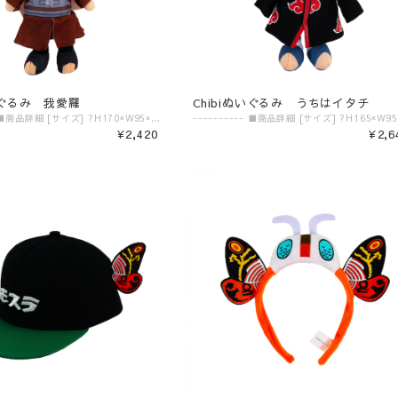
ぬいぐるみ 我愛羅
Chibiぬいぐるみ うちはイタチ
---------- ■商品詳細 [サイズ] ?H170×W95×D80㎜ [素材] ?ポリエステル ---------- ★グッズ購入ノベルティ★ 【NARUTO＆BORUTO 忍里】コラボグッズを購入していただいた方限定、税込2,000円毎にオリジナルクリアポストカード（全5種）をランダムで1枚プレゼント！ 特典カードのデザインはこちら→https://shop.nijigennomori.com/blog/2023/11/20/064117 ※対象商品の合計金額が税込2,000円ごとに1枚ずつのお渡しです。 （税込2,000円→1枚、税込4,000円→2枚、・・・） ※別々のご注文の金額を合算して特典をお渡しすることはできません。 ※【NARUTO＆BORUTO 忍里】のコラボグッズのみ対象です。その他商品の金額は【NARUTO＆BORUTO 忍里】の特典対象には含まれませんのでお気をつけください。 ※送料は特典の対象金額に含まれません。 ※絵柄はお選びいただけません。また、ランダムの都合上、同じ絵柄が続けて出る場合がございます。 ※こちらの特典はご購入商品と一緒の箱に梱包してお届けいたします。 ▼ご購入前にご確認ください。▼ ‾‾‾‾‾‾‾‾‾‾‾‾‾‾‾ 〈発送目安〉 ご注文日より5日〜10日 （コンビニ決済/銀行振込の場合はご入金の確認日から5〜10日程度が発送目安となります） ※発送目安の期間内における発送日の個別のお問い合わせにはお応え致しかねます。 ※異なる注文IDの商品を一括で梱包・発送することは対応いたしかねます。ご了承ください。 ※配送業者のご指定は受けたまわっておりません。 ※配送日時のご希望に関しましては可能な範囲で対応させていただきます。ご注文状況に応じて対応ができない場合もごさいますので予めご了承ください。 ご注文時の備考欄に「日付指定希望」「ご希望の日時」をご記載ください。 ※商品発送後の住所変更は行っておりません。ご自身配送業者へご連絡をお願いいたします。 ※プレゼント梱包やラッピングは行っておりません。 〈注意事項〉 ※表示価格は税込みです。 ※商品画像はイメージです。実際の商品の色・デザインとは異なる場合がございます。 ※商品価格・デザイン・仕様・発送日など諸般の事情により、予告なく変更・延期・中止する場合がございます。 ※ご注文後、お客様のご都合によるキャンセル・交換はお受けいたしかねます。 ※在庫に関するお問い合わせ（現在の在庫数や入荷予定等）にはご対応いたしかねます。 ※商品のお届け先は日本国内のみです。 ※商品の第三者への転売やオークションでの出品・転売を固く禁止致します。転売等のトラブルに関しては、一切責任は負いかねます。 〈商品返品・交換について〉 ※不良品・ご注文商品と異なる商品が届いた場合は、商品到着後7日以内に、「お問い合わせフォーム」よりご連絡下さい。 弊社基準による良品、又は代替品との交換、在庫切れ等弊社が応じられない場合は、相当金額を返金いたします。返送、再送にかかる送料は、弊社が負担いたします。 ※原則として、お客様のご都合による購入商品の返品・交換はお受けできません。 ※初期不良に伴う交換は原則未使用に限り、商品ご到着から7日までとさせていただきます。また、ご到着後7日以内であっても、使用感の認められる商品についての交換はできかねます。ブラインド商品など、開封しないと状態がわからない商品に関しては、画像をお送りいただき判断させていただきます。 ※大量生産による若干の個体差（製品イメージを大きく損なわない程度の塗装ムラ・微細なキズ・縫製など）に関しましては交換対象外となります。 ※外袋、外箱につきましては、商品の梱包材となりますため、本体に影響を及ぼすような凹み、破損を除き、汚れや傷などでの交換は出来かねます。 ※交換対応につきましては、お客様の主観では無く、弊社にて不良の判断を行なうものであることをご理解ください。
¥2,420
¥2,6