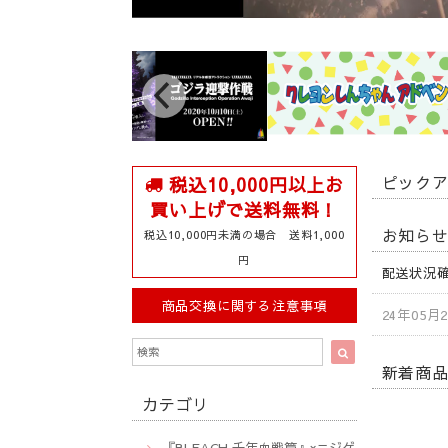
ピック
税込10,000円以上お
買い上げで送料無料！
お知ら
税込10,000円未満の場合 送料1,000
円
配送状況
商品交換に関する注意事項
24年05月
新着商
カテゴリ
『BLEACH 千年血戦篇』×ニジゲ