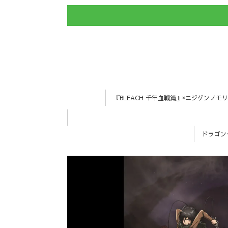
『BLEACH 千年血戦篇』×ニジゲンノモリ
ドラゴン