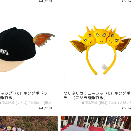
¥4,290
¥2,6
キャップ（C）キングギドラ
なりきりカチューシャ（C）キングギ
迎撃作戦】
ラ 【ゴジラ迎撃作戦】
---------- ■商品詳細 [サイズ] ?約56cm [素材] ?綿、ポリエステル ---------- ▼ご購入前にご確認ください。▼ ‾‾‾‾‾‾‾‾‾‾‾‾‾‾‾ 〈発送目安〉 ご注文日より5日〜10日 （コンビニ決済/銀行振込の場合はご入金の確認日から5〜10日程度が発送目安となります） ※発送目安の期間内における発送日の個別のお問い合わせにはお応え致しかねます。 ※異なる注文IDの商品を一括で梱包・発送することは対応いたしかねます。ご了承ください。 ※配送業者のご指定は受けたまわっておりません。 ※配送日時のご希望に関しましては可能な範囲で対応させていただきます。ご注文状況に応じて対応ができない場合もごさいますので予めご了承ください。 ご注文時の備考欄に「日付指定希望」「ご希望の日時」をご記載ください。 ※商品発送後の住所変更は行っておりません。ご自身配送業者へご連絡をお願いいたします。 ※プレゼント梱包やラッピングは行っておりません。 〈注意事項〉 ※表示価格は税込みです。 ※商品画像はイメージです。実際の商品の色・デザインとは異なる場合がございます。 ※商品価格・デザイン・仕様・発送日など諸般の事情により、予告なく変更・延期・中止する場合がございます。 ※ご注文後、お客様のご都合によるキャンセル・交換はお受けいたしかねます。 ※在庫に関するお問い合わせ（現在の在庫数や入荷予定等）にはご対応いたしかねます。 ※商品のお届け先は日本国内のみです。 ※商品の第三者への転売やオークションでの出品・転売を固く禁止致します。転売等のトラブルに関しては、一切責任は負いかねます。 〈商品返品・交換について〉 ※不良品・ご注文商品と異なる商品が届いた場合は、商品到着後7日以内に、「お問い合わせフォーム」よりご連絡下さい。 弊社基準による良品、又は代替品との交換、在庫切れ等弊社が応じられない場合は、相当金額を返金いたします。返送、再送にかかる送料は、弊社が負担いたします。 ※原則として、お客様のご都合による購入商品の返品・交換はお受けできません。 ※初期不良に伴う交換は原則未使用に限り、商品ご到着から7日までとさせていただきます。また、ご到着後7日以内であっても、使用感の認められる商品についての交換はできかねます。ブラインド商品など、開封しないと状態がわからない商品に関しては、画像をお送りいただき判断させていただきます。 ※大量生産による若干の個体差（製品イメージを大きく損なわない程度の塗装ムラ・微細なキズ・縫製など）に関しましては交換対象外となります。 ※外袋、外箱につきましては、商品の梱包材となりますため、本体に影響を及ぼすような凹み、破損を除き、汚れや傷などでの交換は出来かねます。 ※交換対応につきましては、お客様の主観では無く、弊社にて不良の判断を行なうものであることをご理解ください。
¥4,290
¥2,6