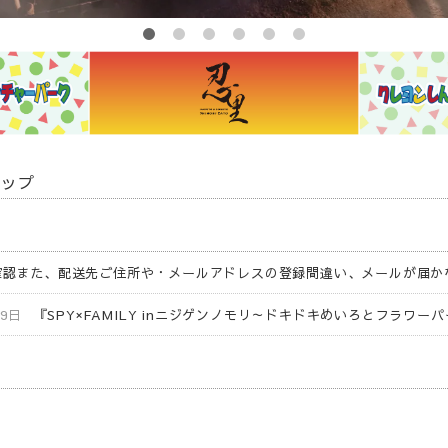
アップ
せ
確認また、配送先ご住所や・メールアドレスの登録間違い、メールが届か
29日
『SPY×FAMILY inニジゲンノモリ～ドキドキめいろとフラワ
品