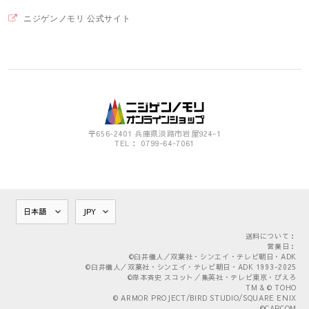
ニジゲンノモリ 公式サイト
〒656-2401 兵庫県淡路市岩屋924-1
TEL： 0799-64-7061
送料について：
営業日：
©臼井儀人／双葉社・シンエイ・テレビ朝日・ADK
©臼井儀人／双葉社・シンエイ・テレビ朝日・ADK 1993-2025
©岸本斉史 スコット／集英社・テレビ東京・ぴえろ
TM & © TOHO
© ARMOR PROJECT/BIRD STUDIO/SQUARE ENIX
©CAPCOM